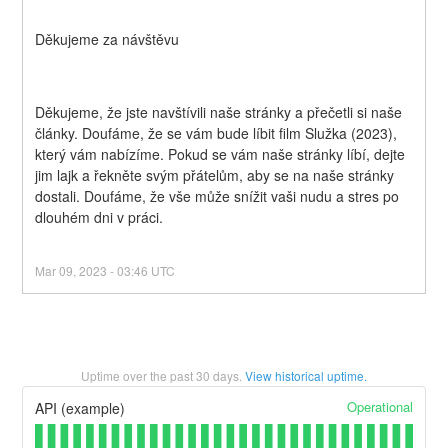
Děkujeme za návštěvu
Děkujeme, že jste navštívili naše stránky a přečetli si naše 
články. Doufáme, že se vám bude líbit film Služka (2023), 
který vám nabízíme. Pokud se vám naše stránky líbí, dejte 
jim lajk a řekněte svým přátelům, aby se na naše stránky 
dostali. Doufáme, že vše může snížit vaši nudu a stres po 
dlouhém dni v práci.
Mar
09
,
2023
-
03:46
UTC
Uptime over the past
30
days.
View historical uptime.
Operational
API (example)