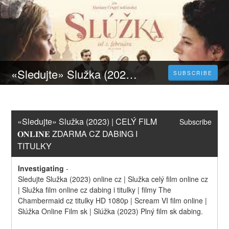
«Sledujte» Služka (2023) | CELÝ FILM 𝐎𝐍𝐋𝐈𝐍𝐄 ZDARMA CZ DABING I TITULKY
SUBSCRIBE
«Sledujte» Služka (2023) | CELÝ FILM 
Subscribe
𝐎𝐍𝐋𝐈𝐍𝐄 ZDARMA CZ DABING I 
TITULKY
Investigating
-
Sledujte Služka (2023) online cz | Služka celý film online cz 
| Služka film online cz dabing i titulky | filmy The 
Chambermaid cz titulky HD 1080p | Scream VI film online | 
Slúžka Online Film sk | Slúžka (2023) Plný film sk dabing.