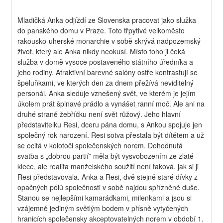
Mladičká Anka odjíždí ze Slovenska pracovat jako služka 
do panského domu v Praze. Toto třpytivé velkoměsto 
rakousko-uherské monarchie v sobě skrývá nadpozemský 
život, který ale Anka nikdy neokusí. Místo toho ji čeká 
služba v domě vysoce postaveného státního úředníka a 
jeho rodiny. Atraktivní barevné salóny ostře kontrastují se 
špeluňkami, ve kterých den za dnem přežívá neviditelný 
personál. Anka sleduje vznešený svět, ve kterém je jejím 
úkolem prát špinavé prádlo a vynášet ranní moč. Ale ani na 
druhé straně žebříčku není svět růžový. Jeho hlavní 
představitelku Resi, dceru pána domu, s Ankou spojuje jen 
společný rok narození. Resi sotva přestala být dítětem a už 
se ocitá v kolotoči společenských norem. Dohodnutá 
svatba s „dobrou partií” měla být vysvobozením ze zlaté 
klece, ale realita manželského soužití není taková, jak si ji 
Resi představovala. Anka a Resi, dvě stejně staré dívky z 
opačných pólů společnosti v sobě najdou spřízněné duše. 
Stanou se nejlepšími kamarádkami, milenkami a jsou si 
vzájemně jediným světlým bodem v přísně vytyčených 
hranicích společensky akceptovatelných norem v období 1. 