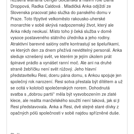
Droppová, Radka Caldová . Mladičká Anka odjíždí ze 
Slovenska pracovat jako služka do panského domu v 
Praze. Toto třpytivé velkoměsto rakousko-uherské 
monarchie v sobě skrývá nadpozemský život, který ale 
Anka nikdy neokusí. Místo toho ji čeká služba v domě 
vysoce postaveného státního úředníka a jeho rodiny. 
Atraktivní barevné salóny ostře kontrastují se špeluňkami, 
ve kterých den za dnem přežívá neviditelný personál. Anka 
sleduje vznešený svět, ve kterém je jejím úkolem prát 
špinavé prádlo a vynášet ranní moč. Ale ani na druhé 
straně žebříčku není svět růžový. Jeho hlavní 
představitelku Resi, dceru pána domu, s Ankou spojuje jen 
společný rok narození. Resi sotva přestala být dítětem a už 
se ocitá v kolotoči společenských norem. Dohodnutá 
svatba s „dobrou partií” měla být vysvobozením ze zlaté 
klece, ale realita manželského soužití není taková, jak si ji 
Resi představovala. Anka a Resi, dvě stejně staré dívky z 
opačných pólů společnosti v sobě najdou spřízněné duše.